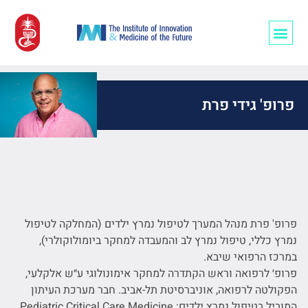
רופאים/ות ו-AI
פרופ' גידי פרת
פרופ' פרת מנהל המערך לטיפול נמרץ ילדים (המחלקה לטיפול
נמרץ כללי, טיפול נמרץ לב והמעבדה למחקר ביומולוקולרי),
במרכז הרפואי שיבא.
פרופ׳ לרפואה וראש הקתדרה למחקר אימונולוגי ע״ש אלקלעי,
הפקולטה לרפואה, אוניברסיטת תל-אביב. חבר מערכת העיתון
המוביל בטיפול נמרץ ילדים: Pediatric Critical Care Medicine