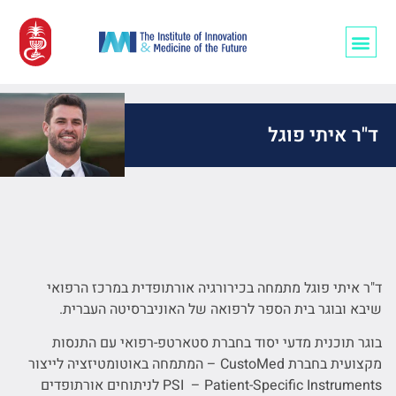
רופאים/ות ו-AI
ד"ר איתי פוגל
ד"ר איתי פוגל מתמחה בכירורגיה אורתופדית במרכז הרפואי
שיבא ובוגר בית הספר לרפואה של האוניברסיטה העברית.
בוגר תוכנית מדעי יסוד בחברת סטארטפ-רפואי עם התנסות
מקצועית בחברת CustoMed – המתמחה באוטומטיזציה לייצור
PSI – Patient-Specific Instruments לניתוחים אורתופדים