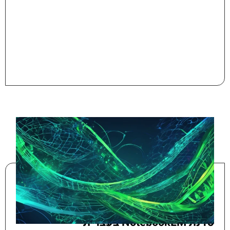
סדנת NotebookLM בעברית