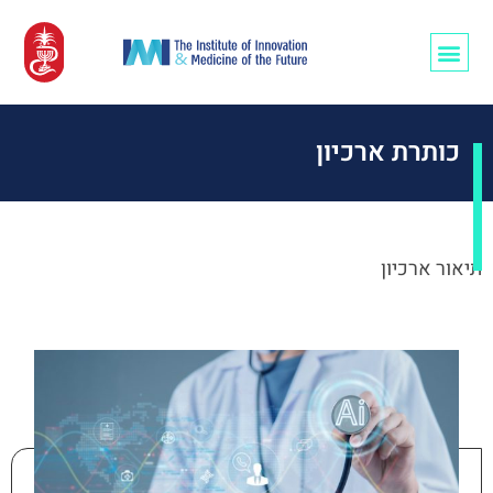
רופאים/ות ו-AI
כותרת ארכיון
תיאור ארכיון