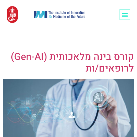
רופאים/ות ו-AI
מחבר:
admin
קורס בינה מלאכותית (Gen-AI)
לרופאים/ות