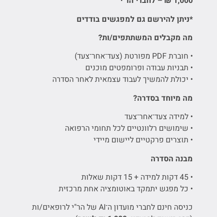
1,000
₪
–
לחברי הר"י
*ניתן להירשם גם למפגשים בודדים
מה מקבלים המשתתפים/ות
?
• חוברת PDF מפורטת (צעד־אחר־צעד)
• תבניות עבודה ופרומפטים מוכנים
• יכולת להמשיך לעבוד עצמאית לאחר הסדרה
מה מיוחד בסדרה
?
• למידה צעד־אחר־צעד
• שימושים רלוונטיים לכל תחומי הרפואה
• תוצרים פרקטיים ליישום מיידי
מבנה הסדרה
• 45 דקות למידה + 15 דקות שאלות
• כל מפגש יתמקד באוטומציה אחת מרכזית
כניסה חינם לחברי מועדון ה־AI של הר"י לרופאים/ות