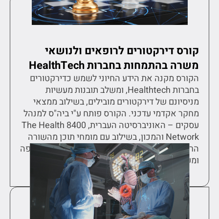
קורס דירקטורים לרופאים ולנושאי
משרה בהתמחות בחברות HealthTech
הקורס מקנה את הידע החיוני לשמש כדירקטורים
בחברות Healthtech, ומשלב תובנות מעשיות
מניסיונם של דירקטורים מובילים, בשילוב ממצאי
מחקר אקדמי עדכני. הקורס פותח ע"י ביה"ס למנהל
עסקים – האוניברסיטה העברית, 8400 The Health
Network והמכון, בשילוב עם מומחי תוכן מהשורה
הראשונה בתעשייה, במטרה להעניק הכשרה מקיפה
ומעמיקה בתחום
למידע נוסף